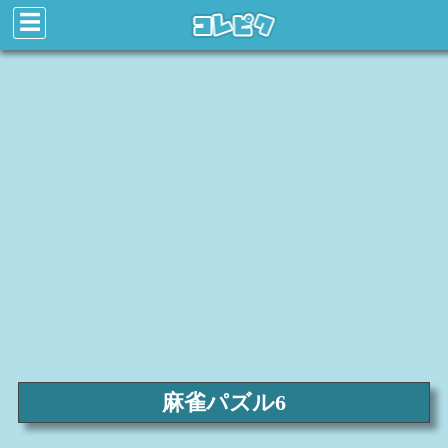
☰
麻雀パズル6