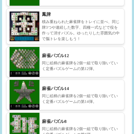
鳳牌
積み重ねられた麻雀牌をトレイに並べ、同じ
牌3つや連続した数字、四種一式などで役を
作って消すパズル。ゆったりした雰囲気の中
で脳トレを楽しもう！
麻雀パズル12
同じ絵柄の麻雀牌を2個一組で取り除いてい
く定番パズルゲームの第12弾。
麻雀パズル14
同じ絵柄の麻雀牌を2個一組で取り除いてい
く定番パズルゲームの第14弾。
麻雀パズル8
同じ絵柄の麻雀牌を2個一組で取り除いてい