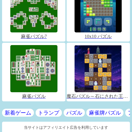
麻雀パズル7
10x10 パズル
麻雀パズル
魔石パズル～石にされた王子～
新着ゲーム
トランプ
パズル
麻雀牌パズル
当サイトはアフィリエイト広告を利用しています