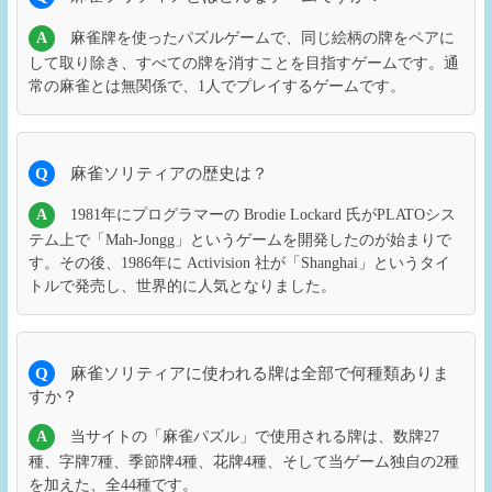
A
麻雀牌を使ったパズルゲームで、同じ絵柄の牌をペアに
して取り除き、すべての牌を消すことを目指すゲームです。通
常の麻雀とは無関係で、1人でプレイするゲームです。
Q
麻雀ソリティアの歴史は？
A
1981年にプログラマーの Brodie Lockard 氏がPLATOシス
テム上で「Mah-Jongg」というゲームを開発したのが始まりで
す。その後、1986年に Activision 社が「Shanghai」というタイ
トルで発売し、世界的に人気となりました。
Q
麻雀ソリティアに使われる牌は全部で何種類ありま
すか？
A
当サイトの「麻雀パズル」で使用される牌は、数牌27
種、字牌7種、季節牌4種、花牌4種、そして当ゲーム独自の2種
を加えた、全44種です。