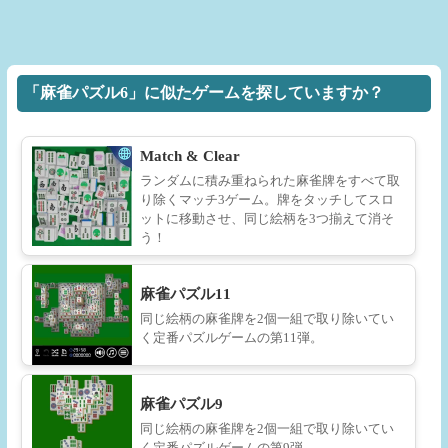
「麻雀パズル6」に似たゲームを探していますか？
Match & Clear
ランダムに積み重ねられた麻雀牌をすべて取
り除くマッチ3ゲーム。牌をタッチしてスロ
ットに移動させ、同じ絵柄を3つ揃えて消そ
う！
麻雀パズル11
同じ絵柄の麻雀牌を2個一組で取り除いてい
く定番パズルゲームの第11弾。
麻雀パズル9
同じ絵柄の麻雀牌を2個一組で取り除いてい
く定番パズルゲームの第9弾。