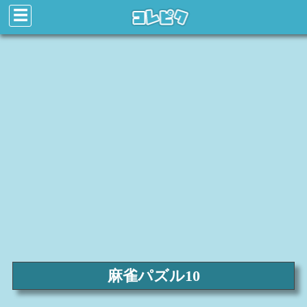
☰
麻雀パズル10