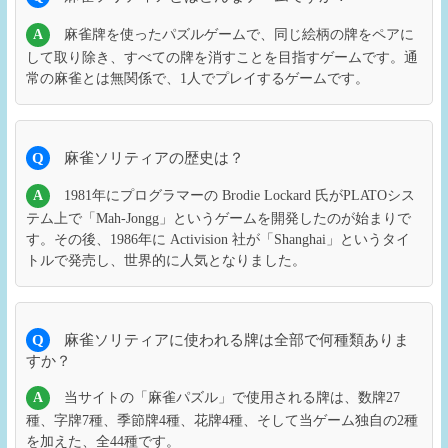
A
麻雀牌を使ったパズルゲームで、同じ絵柄の牌をペアに
して取り除き、すべての牌を消すことを目指すゲームです。通
常の麻雀とは無関係で、1人でプレイするゲームです。
Q
麻雀ソリティアの歴史は？
A
1981年にプログラマーの Brodie Lockard 氏がPLATOシス
テム上で「Mah-Jongg」というゲームを開発したのが始まりで
す。その後、1986年に Activision 社が「Shanghai」というタイ
トルで発売し、世界的に人気となりました。
Q
麻雀ソリティアに使われる牌は全部で何種類ありま
すか？
A
当サイトの「麻雀パズル」で使用される牌は、数牌27
種、字牌7種、季節牌4種、花牌4種、そして当ゲーム独自の2種
を加えた、全44種です。