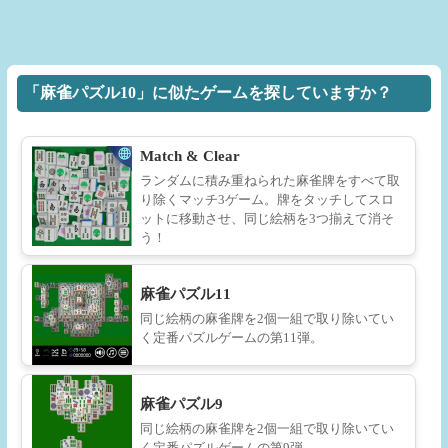
「麻雀パズル10」に似たゲームを探していますか？
Match & Clear
ランダムに積み重ねられた麻雀牌をすべて取
り除くマッチ3ゲーム。牌をタッチしてスロ
ットに移動させ、同じ絵柄を3つ揃えて消そ
う！
麻雀パズル11
同じ絵柄の麻雀牌を2個一組で取り除いてい
く定番パズルゲームの第11弾。
麻雀パズル9
同じ絵柄の麻雀牌を2個一組で取り除いてい
く定番パズルゲームの第9弾。