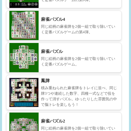
麻雀パズル4
同じ絵柄の麻雀牌を2個一組で取り除いてい
く定番パズルゲームの第4弾。
麻雀パズル
同じ絵柄の麻雀牌を2個一組で取り除いてい
く定番パズルゲーム。
鳳牌
積み重ねられた麻雀牌をトレイに並べ、同じ
牌3つや連続した数字、四種一式などで役を
作って消すパズル。ゆったりした雰囲気の中
で脳トレを楽しもう！
麻雀パズル2
同じ絵柄の麻雀牌を2個一組で取り除いてい