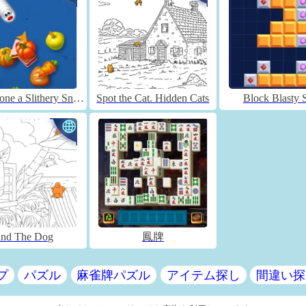
Worms Zone a Slithery Snake
Spot the Cat. Hidden Cats
Block Blasty 
ind The Dog
鳳牌
プ
パズル
麻雀牌パズル
アイテム探し
間違い探