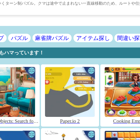
いくターン制パズル。クマは途中で止まれない一直線移動のため、ルートや仕
プ
パズル
麻雀牌パズル
アイテム探し
間違い探
ームにもハマっています！
Hidden Objects: Search for Items
Paper.io 2
Cooking Emp