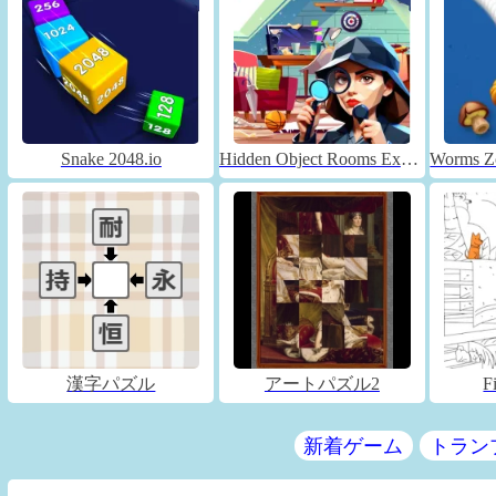
Snake 2048.io
Hidden Object Rooms Exploration
漢字パズル
アートパズル2
F
新着ゲーム
トラン