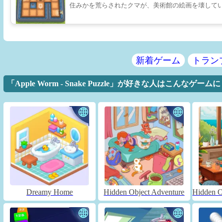
住みかを荒らされたクマが、美術館の絵画を壊して
新着ゲーム
トラン
「Apple Worm - Snake Puzzle」が好きな人はこんなゲ
Dreamy Home
Hidden Object Adventure