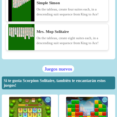
Simple Simon
On the tableau, create four suites each, in a
descending suit sequence from King to Ace!
Mrs. Mop Solitaire
On the tableau, create eight suites each, in a
descending suit sequence from King to Ace!
Juegos nuevos
Si te gusta Scorpion Solitaire, también te encantarán estos
juegos!