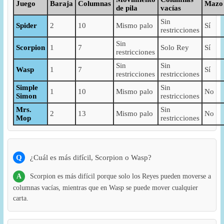
Juego
Baraja
Columnas
Mazo
de pila
vacías
Sin
Spider
2
10
Mismo palo
Sí
restricciones
Sin
Scorpion
1
7
Solo Rey
Sí
restricciones
Sin
Sin
Wasp
1
7
Sí
restricciones
restricciones
Simple
Sin
1
10
Mismo palo
No
Simon
restricciones
Mrs.
Sin
2
13
Mismo palo
No
Mop
restricciones
Q
¿Cuál es más difícil, Scorpion o Wasp?
A
Scorpion es más difícil porque solo los Reyes pueden moverse a
columnas vacías, mientras que en Wasp se puede mover cualquier
carta.