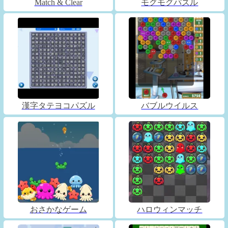
Match & Clear
モグモグパズル
漢字タテヨコパズル
バブルウイルス
おさかなゲーム
ハロウィンマッチ