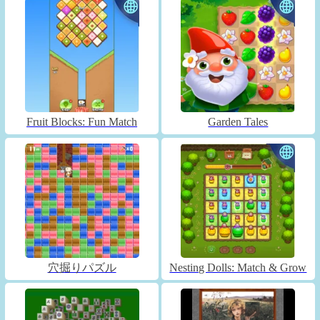
Fruit Blocks: Fun Match
Garden Tales
穴掘りパズル
Nesting Dolls: Match & Grow