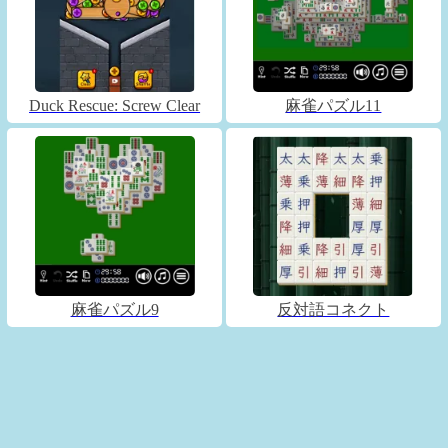
Duck Rescue: Screw Clear
麻雀パズル11
麻雀パズル9
反対語コネクト