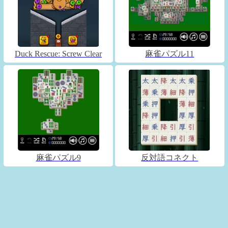
Duck Rescue: Screw Clear
麻雀パズル11
麻雀パズル9
反対語コネクト