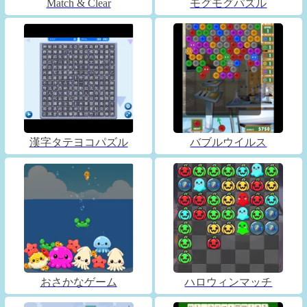
Match & Clear
モグモグパズル
漢字タテヨコパズル
バブルウイルス
おさかなゲーム
ハロウィンマッチ