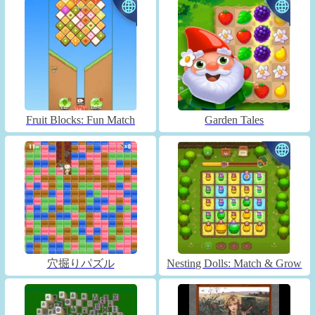
Fruit Blocks: Fun Match
Garden Tales
穴掘りパズル
Nesting Dolls: Match & Grow