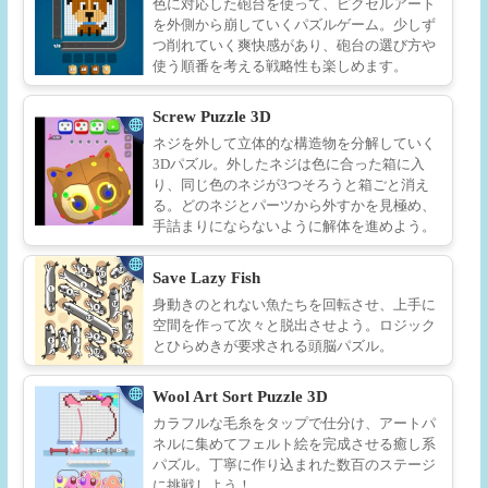
色に対応した砲台を使って、ピクセルアート
を外側から崩していくパズルゲーム。少しず
つ削れていく爽快感があり、砲台の選び方や
使う順番を考える戦略性も楽しめます。
Screw Puzzle 3D
ネジを外して立体的な構造物を分解していく
3Dパズル。外したネジは色に合った箱に入
り、同じ色のネジが3つそろうと箱ごと消え
る。どのネジとパーツから外すかを見極め、
手詰まりにならないように解体を進めよう。
Save Lazy Fish
身動きのとれない魚たちを回転させ、上手に
空間を作って次々と脱出させよう。ロジック
とひらめきが要求される頭脳パズル。
Wool Art Sort Puzzle 3D
カラフルな毛糸をタップで仕分け、アートパ
ネルに集めてフェルト絵を完成させる癒し系
パズル。丁寧に作り込まれた数百のステージ
に挑戦しよう！