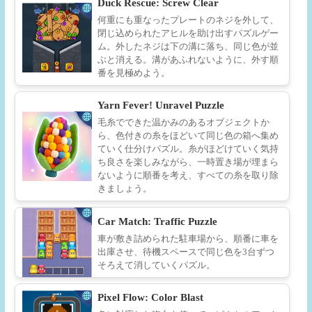
Duck Rescue: Screw Clear
何重にも重なったプレートのネジを外して、
閉じ込められたアヒルを助け出すパズルゲー
ム。外したネジは下の溝に落ち、同じ色が並
ぶと消える。溝があふれないように、外す順
番を見極めよう。
Yarn Fever! Unravel Puzzle
毛糸でできた温かみのあるオブジェクトか
ら、色付きの糸をほどいて同じ色の箱へ集め
ていく仕分けパズル。糸がほどけていく気持
ち良さを楽しみながら、一時置き場が埋まら
ないように順番を考え、すべての糸を取り除
きましょう。
Car Match: Traffic Puzzle
車が敷き詰められた駐車場から、順番に車を
出庫させ、待機スペースで同じ色を3台ずつ
そろえて消していくパズル。
Pixel Flow: Color Blast