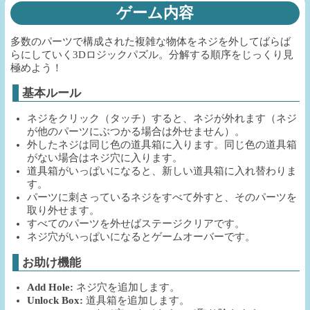
ゲーム内容
多数のパーツで構成された複雑な物体をネジを外してばらば
らにしていく3Dロジックパズル。分解する順序をじっくり見
極めよう！
基本ルール
ネジをクリック（タッチ）すると、ネジが外れます（ネジ
が他のパーツにぶつかる場合は外せません）。
外したネジは同じ色の道具箱に入ります。同じ色の道具箱
がない場合はネジ穴に入ります。
道具箱がいっぱいになると、新しい道具箱に入れ替わりま
す。
パーツに刺さっているネジをすべて外すと、そのパーツを
取り外せます。
すべてのパーツを外せばステージクリアです。
ネジ穴がいっぱいになるとゲームオーバーです。
お助け機能
Add Hole:
ネジ穴を追加します。
Unlock Box:
道具箱を追加します。