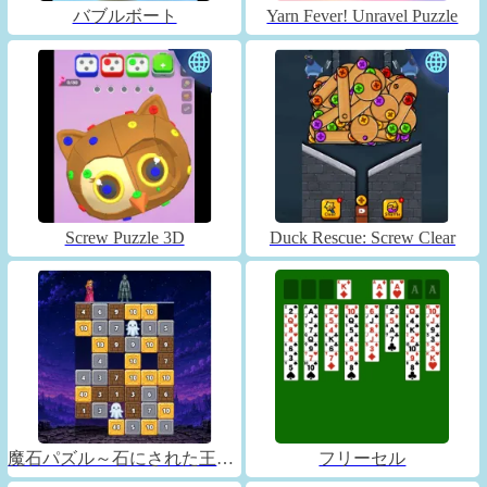
バブルボート
Yarn Fever! Unravel Puzzle
Screw Puzzle 3D
Duck Rescue: Screw Clear
魔石パズル～石にされた王子～
フリーセル