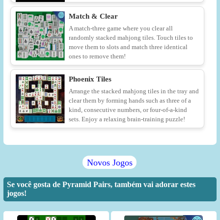
Match & Clear
A match-three game where you clear all
randomly stacked mahjong tiles. Touch tiles to
move them to slots and match three identical
ones to remove them!
Phoenix Tiles
Arrange the stacked mahjong tiles in the tray and
clear them by forming hands such as three of a
kind, consecutive numbers, or four-of-a-kind
sets. Enjoy a relaxing brain-training puzzle!
Novos Jogos
Se você gosta de Pyramid Pairs, também vai adorar estes
jogos!