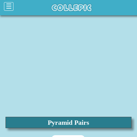
☰
Pyramid Pairs