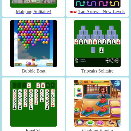
Mahjong Solitaire3
Tap Arrows: New Levels
Bubble Boat
Tripeaks Solitaire
FreeCell
Cooking Empire