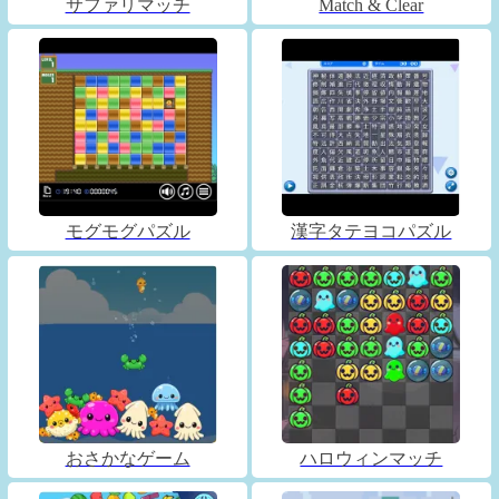
サファリマッチ
Match & Clear
モグモグパズル
漢字タテヨコパズル
おさかなゲーム
ハロウィンマッチ