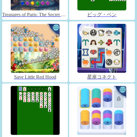
Treasures of Paris: The Secret of Gems - Match 3
ビッグ・ベン
Save Little Red Hood
星座コネクト