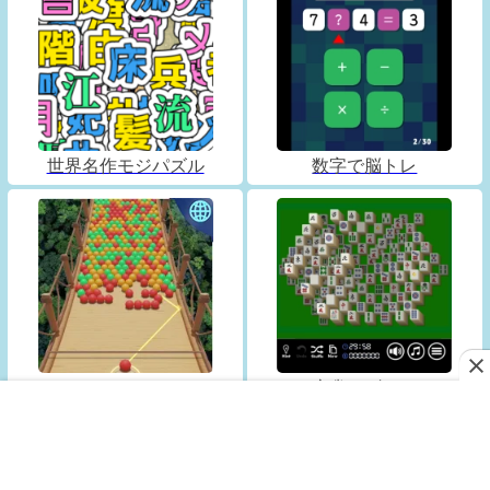
世界名作モジパズル
数字で脳トレ
Bubble Fall
麻雀パズル12