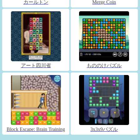
カールトン
Merge Coin
アート四川省
もののけパズル
Block Escape: Brain Training
3x3x9パズル