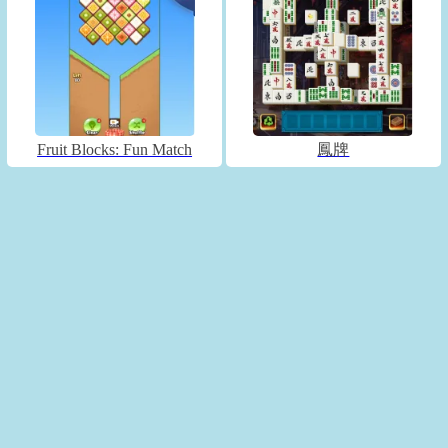
Fruit Blocks: Fun Match
鳳牌