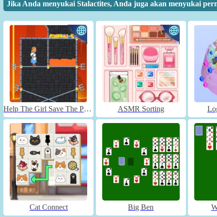
Jika Anda menyukai Stalactites, Anda juga akan menyukai perm
Help The Girl Save The Prince
ASMR Sorting
Lo
Cat Connect
Big Ben
W