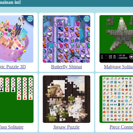
ainan ini!
gic Puzzle 3D
Butterfly Shimai
Mahjong Solita
asp Solitaire
Jigsaw Puzzle
Piece Conne