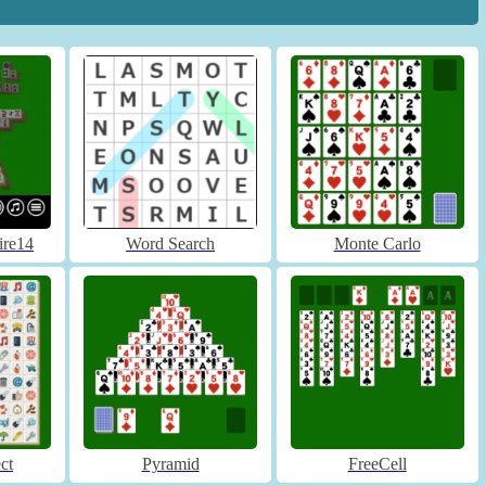
ire14
Word Search
Monte Carlo
ct
Pyramid
FreeCell