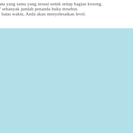
kata yang sama yang sesuai untuk setiap bagian kosong.
sebanyak jumlah penanda buku tersebut.
atas waktu, Anda akan menyelesaikan level.