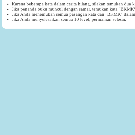
Karena beberapa kata dalam cerita hilang, silakan temukan dua 
Jika penanda buku muncul dengan samar, temukan kata "BKMK" 
Jika Anda menemukan semua pasangan kata dan "BKMK" dalam b
Jika Anda menyelesaikan semua 10 level, permainan selesai.