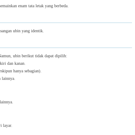
Block Escape: Brain Training
memainkan enam tata letak yang berbeda.
6
sangan ubin yang identik.
Color Block Jam
7
amun, ubin berikut tidak dapat dipilih:
 kiri dan kanan.
eskipun hanya sebagian).
Paper.io 2
 lainnya.
8
lainnya.
Snake 2048.io
9
i layar.