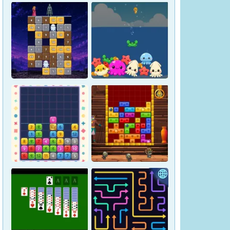
Magic Stone Puzzle: The
Petrified Prince
Osakana Game