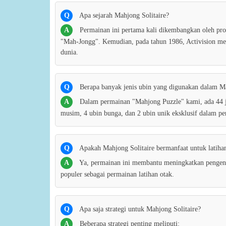
Q
Apa sejarah Mahjong Solitaire?
A
Permainan ini pertama kali dikembangkan oleh p
"Mah-Jongg". Kemudian, pada tahun 1986, Activision mer
dunia.
Q
Berapa banyak jenis ubin yang digunakan dalam Ma
A
Dalam permainan "Mahjong Puzzle" kami, ada 44 je
musim, 4 ubin bunga, dan 2 ubin unik eksklusif dalam p
Q
Apakah Mahjong Solitaire bermanfaat untuk latiha
A
Ya, permainan ini membantu meningkatkan pengenal
populer sebagai permainan latihan otak.
Q
Apa saja strategi untuk Mahjong Solitaire?
A
Beberapa strategi penting meliputi: