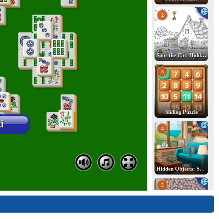
2
Spot the Cat. Hidden Cats
3
Sliding Puzzle
4
Hidden Objects: Search for Items
5