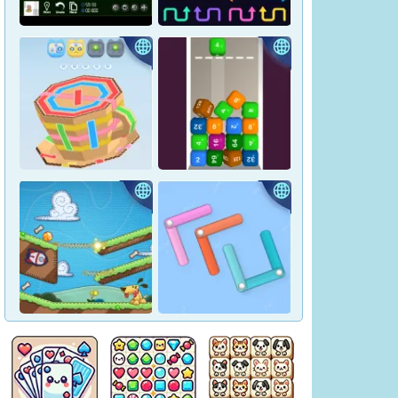
Crown Pop
Pharaoh Line
Yukon Solitaire
Tap Arrows: New Levels
Tape Sort 3D
Merge Blocks 2048