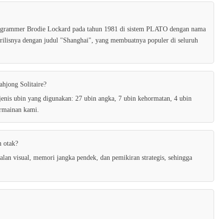
Bento Match
rogrammer Brodie Lockard pada tahun 1981 di sistem PLATO dengan nama
14
ilisnya dengan judul "Shanghai", yang membuatnya populer di seluruh
Purr tour Find differences
hjong Solitaire?
15
nis ubin yang digunakan: 27 ubin angka, 7 ubin kehormatan, 4 ubin
ermainan kami.
Help The Girl Save The Prince
n otak?
16
an visual, memori jangka pendek, dan pemikiran strategis, sehingga
Wall Hop
17