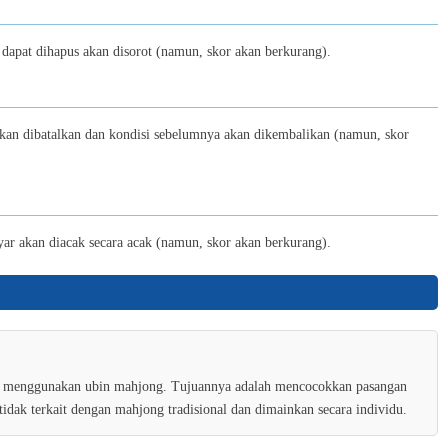
Golf Orbit - Unblocked
apat dihapus akan disorot (namun, skor akan berkurang).
10
kan dibatalkan dan kondisi sebelumnya akan dikembalikan (namun, skor
Knife vs Fruits
11
ar akan diacak secara acak (namun, skor akan berkurang).
Cubica
12
Save Little Red Hood
ng menggunakan ubin mahjong. Tujuannya adalah mencocokkan pasangan
idak terkait dengan mahjong tradisional dan dimainkan secara individu.
13