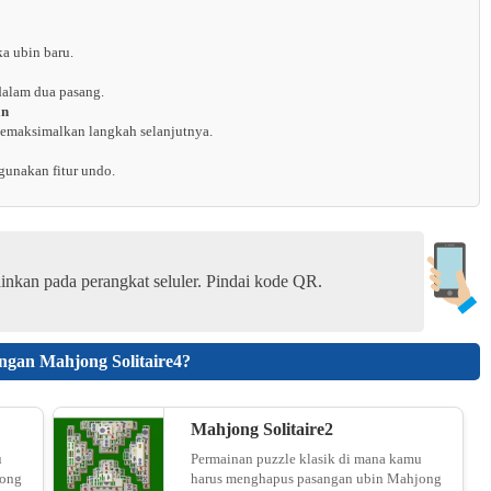
a ubin baru.
Nonogram Jigsaw - Unblocked
dalam dua pasang.
18
an
memaksimalkan langkah selanjutnya.
gunakan fitur undo.
Crunch Locked
19
inkan pada perangkat seluler. Pindai kode QR.
Car Match: Traffic Puzzle
ngan Mahjong Solitaire4?
20
Mahjong Solitaire2
Yarn Fever! Unravel Puzzle
u
Permainan puzzle klasik di mana kamu
jong
harus menghapus pasangan ubin Mahjong