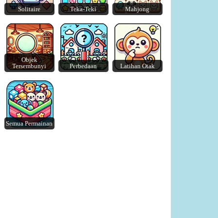
Solitaire
Teka-Teki
Mahjong
Lazy Dog
Crunch Locked
Objek
Tersembunyi
Perbedaan
Latihan Otak
Semua Permainan