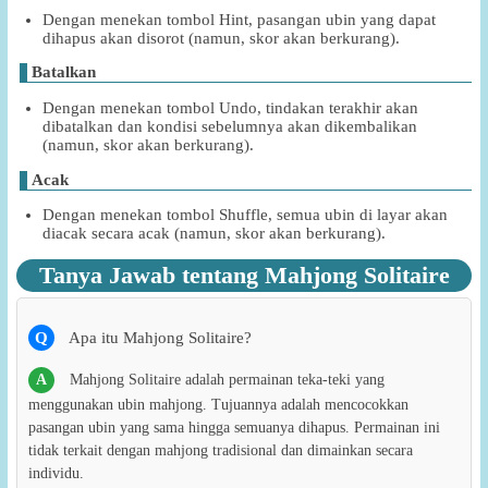
Dengan menekan tombol Hint, pasangan ubin yang dapat
dihapus akan disorot (namun, skor akan berkurang).
Batalkan
Dengan menekan tombol Undo, tindakan terakhir akan
dibatalkan dan kondisi sebelumnya akan dikembalikan
(namun, skor akan berkurang).
Acak
Dengan menekan tombol Shuffle, semua ubin di layar akan
diacak secara acak (namun, skor akan berkurang).
Tanya Jawab tentang Mahjong Solitaire
Q
Apa itu Mahjong Solitaire?
A
Mahjong Solitaire adalah permainan teka-teki yang
menggunakan ubin mahjong. Tujuannya adalah mencocokkan
pasangan ubin yang sama hingga semuanya dihapus. Permainan ini
tidak terkait dengan mahjong tradisional dan dimainkan secara
individu.