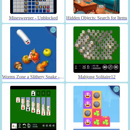
Minesweeper - Unblocked
Hidden Objects: Search for Items
Worms Zone a Slithery Snake - Unblocked
Mahjong Solitaire12