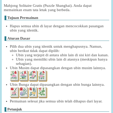
Mahjong Solitaire Gratis (Puzzle Shanghai). Anda dapat
memainkan enam tata letak yang berbeda.
Tujuan Permainan
Hapus semua ubin di layar dengan mencocokkan pasangan
ubin yang identik.
Aturan Dasar
Pilih dua ubin yang identik untuk menghapusnya. Namun,
ubin berikut tidak dapat dipilih:
Ubin yang terjepit di antara ubin lain di sisi kiri dan kanan.
Ubin yang memiliki ubin lain di atasnya (meskipun hanya
sebagian).
Ubin Musim dapat dipasangkan dengan ubin musim lainnya.
Ubin Bunga dapat dipasangkan dengan ubin bunga lainnya.
Permainan selesai jika semua ubin telah dihapus dari layar.
Petunjuk