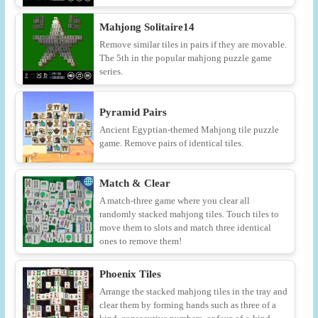
Mahjong Solitaire14
Remove similar tiles in pairs if they are movable.
The 5th in the popular mahjong puzzle game
series.
Pyramid Pairs
Ancient Egyptian-themed Mahjong tile puzzle
game. Remove pairs of identical tiles.
Match & Clear
A match-three game where you clear all
randomly stacked mahjong tiles. Touch tiles to
move them to slots and match three identical
ones to remove them!
Phoenix Tiles
Arrange the stacked mahjong tiles in the tray and
clear them by forming hands such as three of a