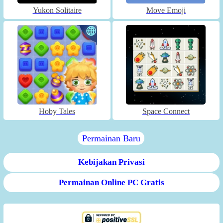
Yukon Solitaire
Move Emoji
Hoby Tales
Space Connect
Permainan Baru
Kebijakan Privasi
Permainan Online PC Gratis