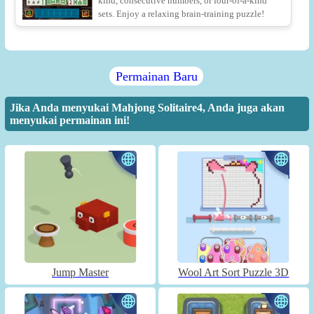
kind, consecutive numbers, or four-of-a-kind
sets. Enjoy a relaxing brain-training puzzle!
Permainan Baru
Jika Anda menyukai Mahjong Solitaire4, Anda juga akan
menyukai permainan ini!
Jump Master
Wool Art Sort Puzzle 3D