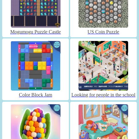
Mogumogu Puzzle Castle
US Coin Puzzle
Color Block Jam
Looking for people in the school