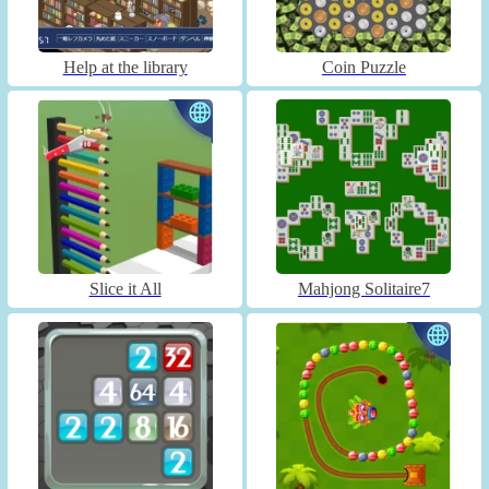
Help at the library
Coin Puzzle
Slice it All
Mahjong Solitaire7