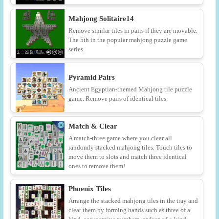
Mahjong Solitaire14
Remove similar tiles in pairs if they are movable.
The 5th in the popular mahjong puzzle game
series.
Pyramid Pairs
Ancient Egyptian-themed Mahjong tile puzzle
game. Remove pairs of identical tiles.
Match & Clear
A match-three game where you clear all
randomly stacked mahjong tiles. Touch tiles to
move them to slots and match three identical
ones to remove them!
Phoenix Tiles
Arrange the stacked mahjong tiles in the tray and
clear them by forming hands such as three of a