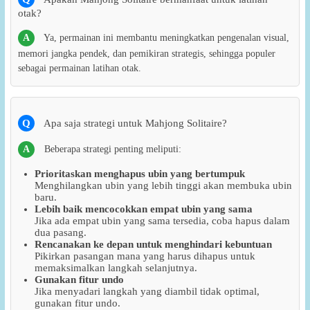
otak?
A
Ya, permainan ini membantu meningkatkan pengenalan visual,
memori jangka pendek, dan pemikiran strategis, sehingga populer
sebagai permainan latihan otak.
Q
Apa saja strategi untuk Mahjong Solitaire?
A
Beberapa strategi penting meliputi:
Prioritaskan menghapus ubin yang bertumpuk
Menghilangkan ubin yang lebih tinggi akan membuka ubin
baru.
Lebih baik mencocokkan empat ubin yang sama
Jika ada empat ubin yang sama tersedia, coba hapus dalam
dua pasang.
Rencanakan ke depan untuk menghindari kebuntuan
Pikirkan pasangan mana yang harus dihapus untuk
memaksimalkan langkah selanjutnya.
Gunakan fitur undo
Jika menyadari langkah yang diambil tidak optimal,
gunakan fitur undo.