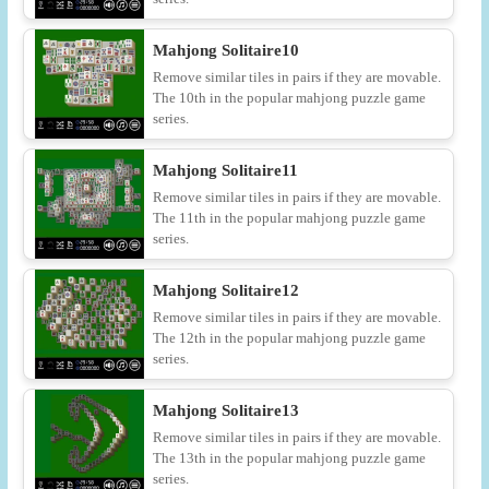
Mahjong Solitaire10
Remove similar tiles in pairs if they are movable.
The 10th in the popular mahjong puzzle game
series.
Mahjong Solitaire11
Remove similar tiles in pairs if they are movable.
The 11th in the popular mahjong puzzle game
series.
Mahjong Solitaire12
Remove similar tiles in pairs if they are movable.
The 12th in the popular mahjong puzzle game
series.
Mahjong Solitaire13
Remove similar tiles in pairs if they are movable.
The 13th in the popular mahjong puzzle game
series.