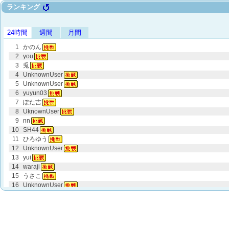
ランキング
24時間
週間
月間
1
かのん
2
you
3
兎
4
UnknownUser
5
UnknownUser
6
yuyun03
7
ぽた吉
8
UknownUser
9
nn
10
SH44
11
ひろゆう
12
UnknownUser
13
yui
14
waraji
15
うさこ
16
UnknownUser
17
akiko
18
UnknownUser
19
h
20
UnknownUser