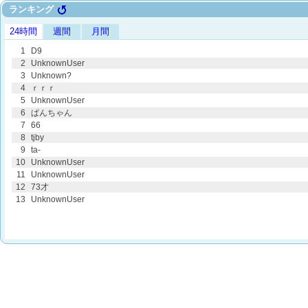
ランキング
24時間
週間
月間
1
D9
2
UnknownUser
3
Unknown?
4
ｒｒｒ
5
UnknownUser
6
ぱんちゃん
7
66
8
tjby
9
ta-
10
UnknownUser
11
UnknownUser
12
73才
13
UnknownUser