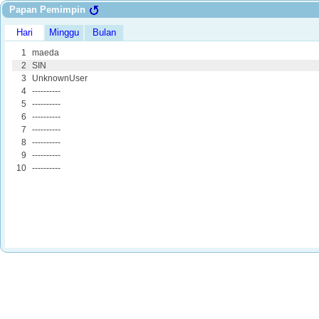
Papan Pemimpin
Hari
Minggu
Bulan
1
maeda
2
SIN
3
UnknownUser
4
----------
5
----------
6
----------
7
----------
8
----------
9
----------
10
----------