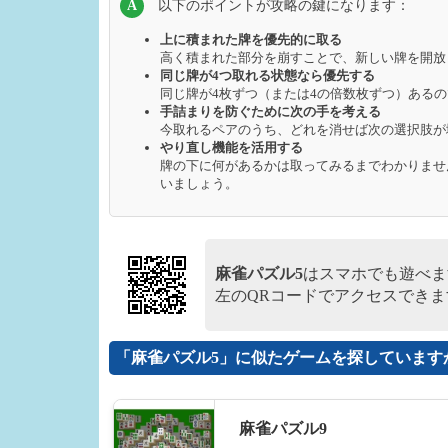
A
以下のポイントが攻略の鍵になります：
上に積まれた牌を優先的に取る
高く積まれた部分を崩すことで、新しい牌を開放
同じ牌が4つ取れる状態なら優先する
同じ牌が4枚ずつ（または4の倍数枚ずつ）ある
手詰まりを防ぐために次の手を考える
今取れるペアのうち、どれを消せば次の選択肢が
やり直し機能を活用する
牌の下に何があるかは取ってみるまでわかりませ
いましょう。
麻雀パズル5
はスマホでも遊べま
左のQRコードでアクセスできま
「麻雀パズル5」に似たゲームを探しています
麻雀パズル9