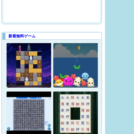
新着無料ゲーム
魔石パズル～石にされた
王子～
おさかなゲーム