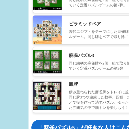
ていく定番パズルゲームの第7弾。
ピラミッドペア
古代エジプトをテーマにした麻雀牌
ルゲーム。同じ牌をペアで取り除こ
麻雀パズル3
同じ絵柄の麻雀牌を2個一組で取り
ていく定番パズルゲームの第3弾
鳳牌
積み重ねられた麻雀牌をトレイに並
同じ牌3つや連続した数字、四種一
どで役を作って消すパズル。ゆった
た雰囲気の中で脳トレを楽しもう！
「麻雀パズル5」が好きな人はこん