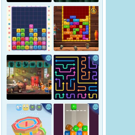
漢字タテヨコパズル
反対語コネクト
クラウンポップ
王家パズル