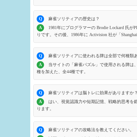
Q
麻雀ソリティアの歴史は？
A
1981年にプログラマーの Brodie Lockard
りです。その後、1986年に Activision 社が「
Q
麻雀ソリティアに使われる牌は全部で何種類
A
当サイトの「麻雀パズル」で使用される牌は、数
種を加えた、全44種です。
Q
麻雀ソリティアは脳トレに効果がありますか
A
はい、視覚認識力や短期記憶、戦略的思考を
ります。
Q
麻雀ソリティアの攻略法を教えてください。