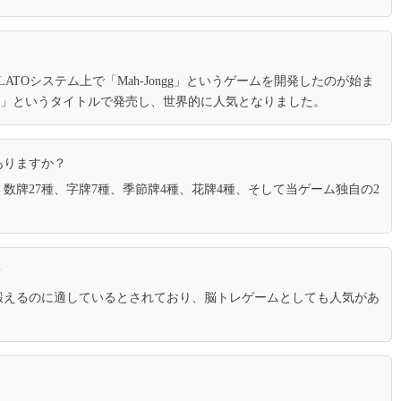
Tap Arrows: New Levels
14
 氏がPLATOシステム上で「Mah-Jongg」というゲームを開発したのが始ま
Shanghai」というタイトルで発売し、世界的に人気となりました。
ピラミッドコネクト
ありますか？
15
牌27種、字牌7種、季節牌4種、花牌4種、そして当ゲーム独自の2
ハロウィンコネクト
？
16
鍛えるのに適しているとされており、脳トレゲームとしても人気があ
単語さがし
17