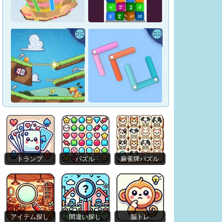
Hidden Objects: Hilltop
Manor
Tap Arrows: New Levels
Tape Sort 3D
Merge Blocks 2048
トランプ
パズル
麻雀牌パズル
Lazy Dog
Crunch Locked
アイテム探し
間違い探し
脳トレ