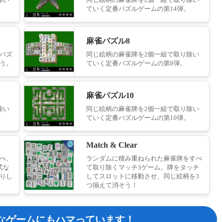
ていく定番パズルゲームの第14弾。
麻雀パズル8
パズ
同じ絵柄の麻雀牌を2個一組で取り除い
う。
ていく定番パズルゲームの第8弾。
麻雀パズル10
除い
同じ絵柄の麻雀牌を2個一組で取り除い
ていく定番パズルゲームの第10弾。
Match & Clear
べ、
ランダムに積み重ねられた麻雀牌をすべ
式な
て取り除くマッチ3ゲーム。牌をタッチ
りし
してスロットに移動させ、同じ絵柄を3
つ揃えて消そう！
なゲームにもハマっています！