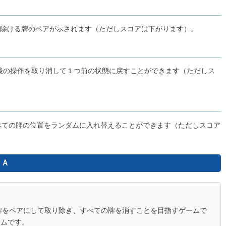
ソリティア ピラミッド
取り除ける牌のペアが示されます（ただしスコアは下がります）。
10
最後の操作を取り消して１つ前の状態に戻すことができます（ただしス
ソリティア クロンダイク
11
のすべての牌の位置をランダムに入れ替えることができます（ただしスコア
クワッドフリーセル
12
＆Ａ
ビル解体パズル
牌をペアにして取り除き、すべての牌を消すことを目指すゲームで
13
ームです。