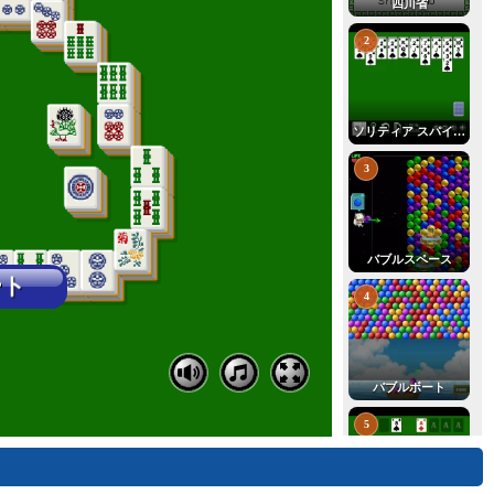
四川省
2
ソリティア スパイダー
3
バブルスペース
4
バブルボート
5