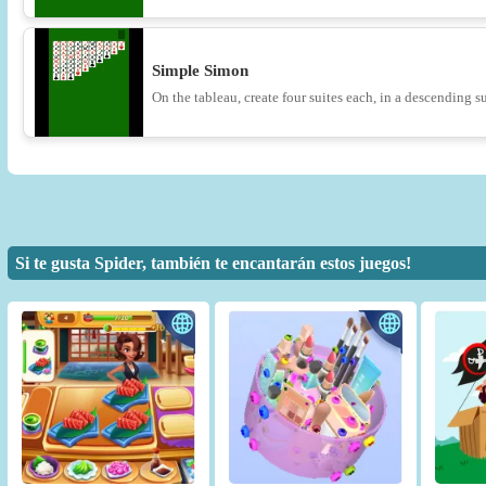
Simple Simon
On the tableau, create four suites each, in a descending 
Si te gusta Spider, también te encantarán estos juegos!