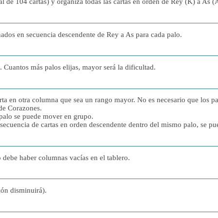
l de 104 cartas) y organiza todas las cartas en orden de Rey (K) a As (
enados en secuencia descendente de Rey a As para cada palo.
. Cuantos más palos elijas, mayor será la dificultad.
rta en otra columna que sea un rango mayor. No es necesario que los pa
 de Corazones.
 palo se puede mover en grupo.
 secuencia de cartas en orden descendente dentro del mismo palo, se p
o debe haber columnas vacías en el tablero.
ión disminuirá).