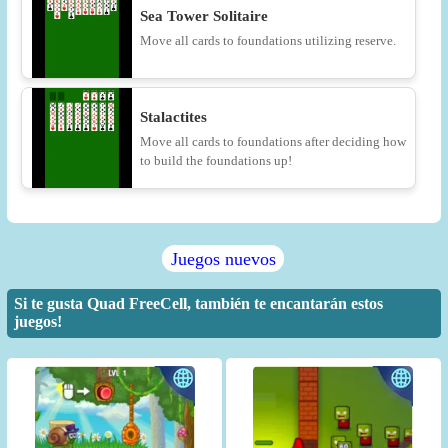
Sea Tower Solitaire
Move all cards to foundations utilizing reserve.
Stalactites
Move all cards to foundations after deciding how
to build the foundations up!
Juegos nuevos
Si te gusta Quad FreeCell, también te encantarán estos
juegos!