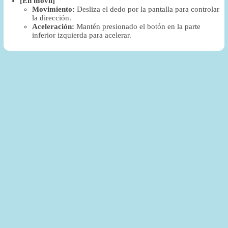
[En móvil]
Movimiento:
Desliza el dedo por la pantalla para controlar
la dirección.
Aceleración:
Mantén presionado el botón en la parte
inferior izquierda para acelerar.