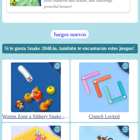
your character and blades, and challenge
powerful bosses!
Juegos nuevos
Si te gusta Snake 2048.io, también te encantarán estos juegos!
Worms Zone a Slithery Snake - Unblocked
Crunch Locked