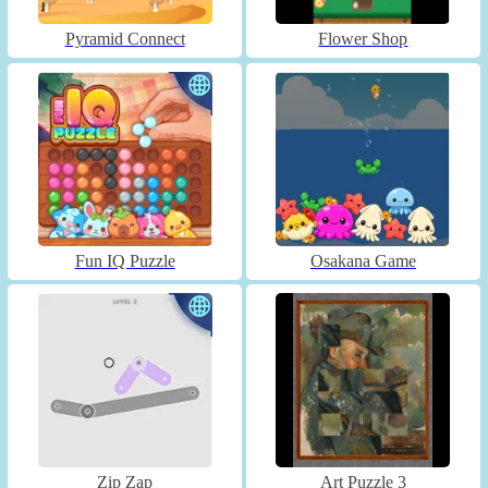
Pyramid Connect
Flower Shop
Fun IQ Puzzle
Osakana Game
Zip Zap
Art Puzzle 3