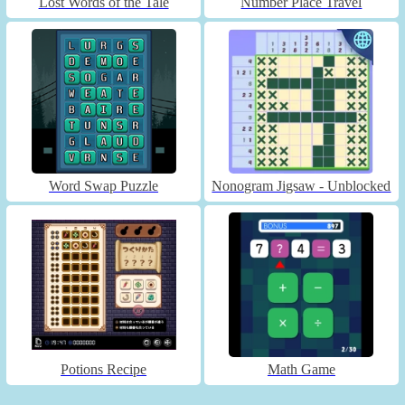
Lost Words of the Tale
Number Place Travel
Word Swap Puzzle
Nonogram Jigsaw - Unblocked
Potions Recipe
Math Game