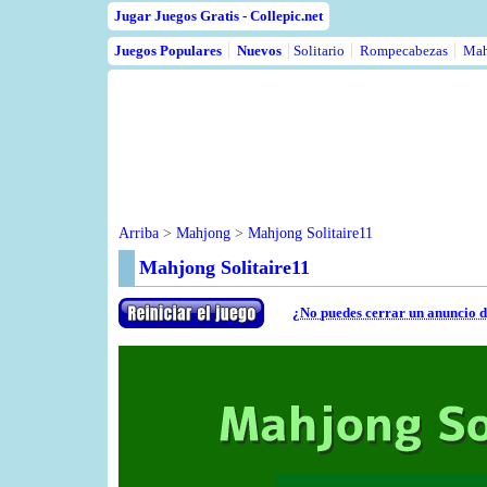
Jugar Juegos Gratis - Collepic.net
Juegos Populares
Nuevos
Solitario
Rompecabezas
Mah
Arriba
>
Mahjong
>
Mahjong Solitaire11
Mahjong Solitaire11
¿No puedes cerrar un anuncio d