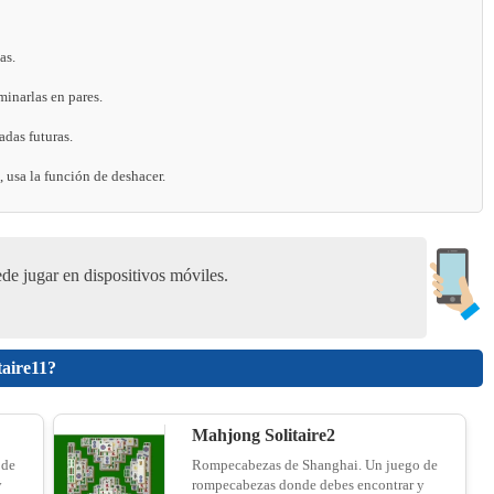
as.
Bento Match
minarlas en pares.
18
adas futuras.
 usa la función de deshacer.
Fruit Blocks: Fun Match
19
de jugar en dispositivos móviles.
ASMR Sorting
20
taire11?
Mahjong Solitaire2
Traffic Jam 3D - Unblocked
 de
Rompecabezas de Shanghai. Un juego de
y
rompecabezas donde debes encontrar y