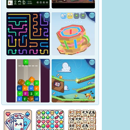
Crown Pop
Pharaoh Line
Hidden Objects: Hilltop
Yukon Solitaire
Manor
Tap Arrows: New Levels
Tape Sort 3D