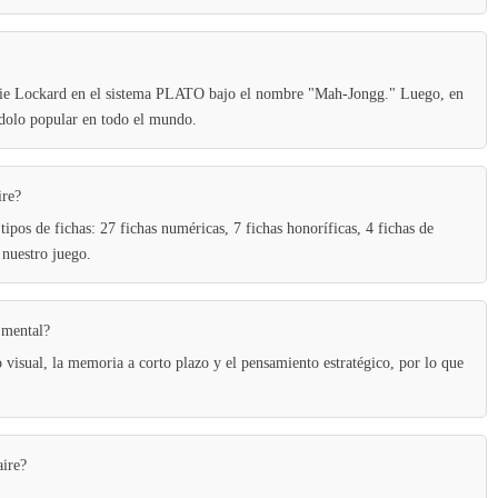
Pin Rescue: Save The Princess
14
die Lockard en el sistema PLATO bajo el nombre "Mah-Jongg." Luego, en
ndolo popular en todo el mundo.
Bears vs. Art
ire?
15
pos de fichas: 27 fichas numéricas, 7 fichas honoríficas, 4 fichas de
 nuestro juego.
Cubica
 mental?
16
 visual, la memoria a corto plazo y el pensamiento estratégico, por lo que
Apple Worm - Snake Puzzle - Unblocked
aire?
17