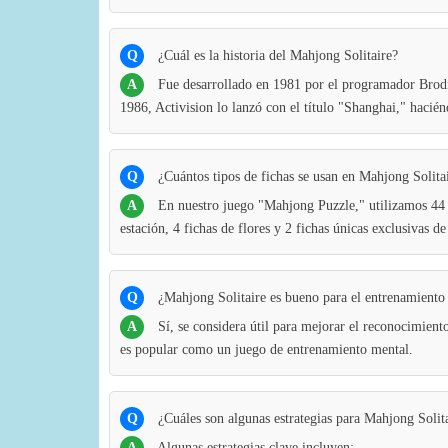
Q
¿Cuál es la historia del Mahjong Solitaire?
A
Fue desarrollado en 1981 por el programador Bro
1986, Activision lo lanzó con el título "Shanghai," hacié
Q
¿Cuántos tipos de fichas se usan en Mahjong Solita
A
En nuestro juego "Mahjong Puzzle," utilizamos 44 ti
estación, 4 fichas de flores y 2 fichas únicas exclusivas de
Q
¿Mahjong Solitaire es bueno para el entrenamiento
A
Sí, se considera útil para mejorar el reconocimiento
es popular como un juego de entrenamiento mental.
Q
¿Cuáles son algunas estrategias para Mahjong Solit
A
Algunas estrategias clave incluyen: