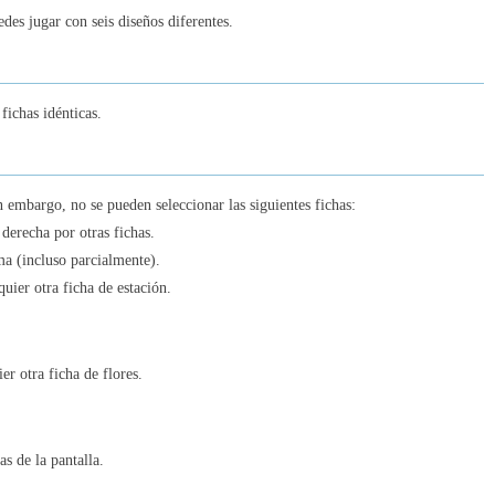
Art Puzzle
es jugar con seis diseños diferentes.
6
fichas idénticas.
Spot the Cat. Hidden Cats
7
n embargo, no se pueden seleccionar las siguientes fichas:
 derecha por otras fichas.
ma (incluso parcialmente).
Find the Frog - Hidden Objects
uier otra ficha de estación.
8
er otra ficha de flores.
Color Block Jam
9
s de la pantalla.