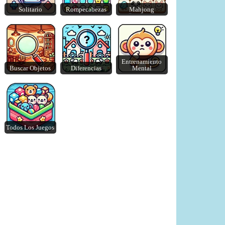
Solitario
Rompecabezas
Mahjong
Merge Blocks 2048
Lazy Dog
Entrenamiento
Buscar Objetos
Diferencias
Mental
Todos Los Juegos