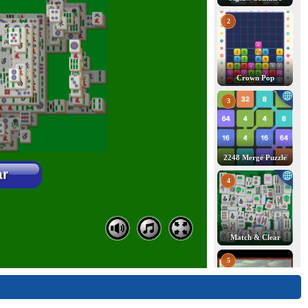
2
Crown Pop
3
2248 Merge Puzzle
4
Match & Clear
5