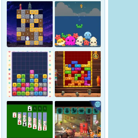
Magic Stone Puzzle: The
Petrified Prince
Osakana Game