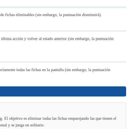
Find Hidden Cats
r de fichas eliminables (sin embargo, la puntuación disminuirá).
10
a última acción y volver al estado anterior (sin embargo, la puntuación
Yarn Fever! Unravel Puzzle
11
oriamente todas las fichas en la pantalla (sin embargo, la puntuación
Duck Rescue: Screw Clear
12
Wall Hop
 El objetivo es eliminar todas las fichas emparejando las que tienen el
13
nal y se juega en solitario.